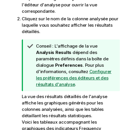
l'éditeur d'analyse pour ouvrir la vue
correspondante.
Cliquez sur le nom de la colonne analysée pour
laquelle vous souhaitez afficher les résultats
détaillés.
N
Conseil :
L'affichage de la vue
o
Analysis Results
dépend des
t
paramètres définis dans la boîte de
e
dialogue
Preferences
. Pour plus
I
d'informations, consultez
Configurer
n
les préférences des éditeurs et des
f
résultats d'analyse
.
o
La vue des résultats détaillés de l'analyse
r
affiche les graphiques générés pour les
m
colonnes analysées, ainsi que les tables
a
détaillant les résultats statistiques.
t
Voici les tableaux accompagnant les
i
graphiques des indicateurs Frequency
o