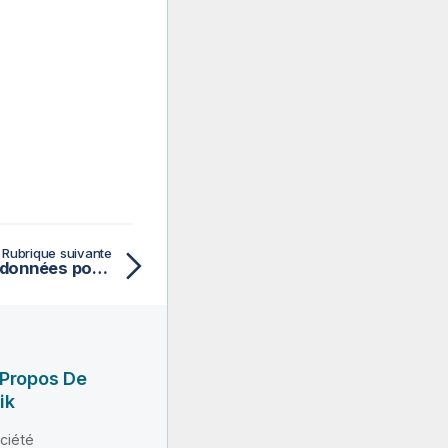
Rubrique suivante
Activation du lignage de données pour les Jobs Big Data
 Propos De
ik
ciété