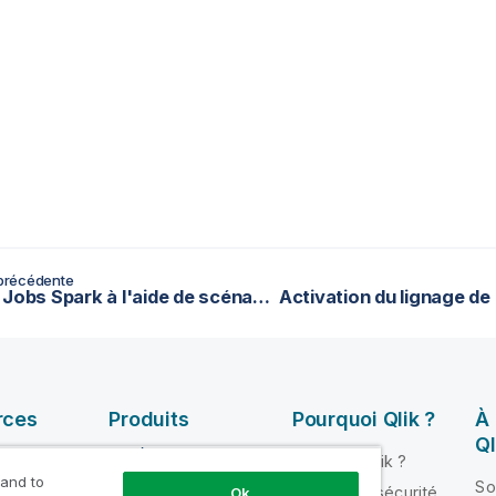
précédente
Test de Jobs Spark à l'aide de scénarios de test
rces
Produits
Pourquoi Qlik ?
À
Ql
INTÉGRATION ET
Pourquoi Qlik ?
QUALITÉ DE
 and to
ik Help
So
Fiabilité et sécurité
Ok
DONNÉES