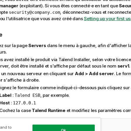
 manager
(exploitant). Si vous êtes connecté·e en tant que
Secur
mpte
, déconnectez-vous et reconnect
security@company.com
r ou l'utilisatrice que vous avez créé dans
Setting up your first u
e
ez sur la page
Servers
dans le menu à gauche, afin d'afficher la
urs.
s avez installé le produit via
Talend Installer
, selon votre licence
ver, doit être installé et s'affiche par défaut sous le nom
serv1
.
 un nouveau serveur en cliquant sur
Add > Add server
. Le for
er
s'affiche à droite.
ignez le formulaire comme indiqué ci-dessous puis cliquez sur
Label
:
, par exemple.
Talend ESB
Host
:
127.0.0.1
Cochez la case
Talend Runtime
et modifiez les paramètres co
 and to
Ok