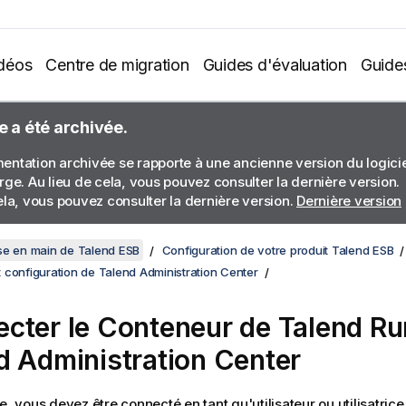
déos
Centre de migration
Guides d'évaluation
Guide
e a été archivée.
ntation archivée se rapporte à une ancienne version du logiciel
rge. Au lieu de cela, vous pouvez consulter la dernière version.
ela, vous pouvez consulter la dernière version.
Dernière version
se en main de Talend ESB
Configuration de votre produit Talend ESB
 configuration de Talend Administration Center
cter le
Conteneur de Talend Ru
d Administration Center
e, vous devez être connecté en tant qu'utilisateur ou utilisatrice