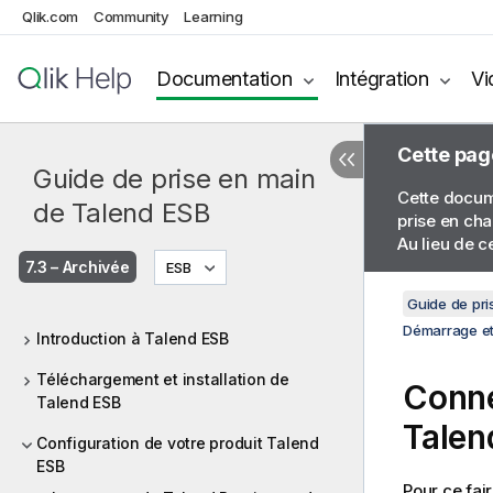
Qlik.com
Community
Learning
Documentation
Intégration
Vi
Cette pag
Guide de prise en main
Cette docume
de Talend ESB
prise en cha
Au lieu de c
7.3 – Archivée
ESB
Guide de pri
Démarrage et
Introduction à Talend ESB
Téléchargement et installation de
Conne
Talend ESB
Talen
Configuration de votre produit Talend
ESB
Pour ce fair