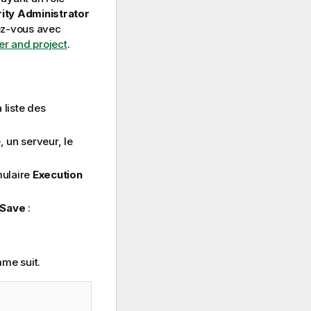
ity Administrator
ez-vous avec
ser and project
.
 liste des
, un serveur, le
mulaire
Execution
Save
:
mme suit
.