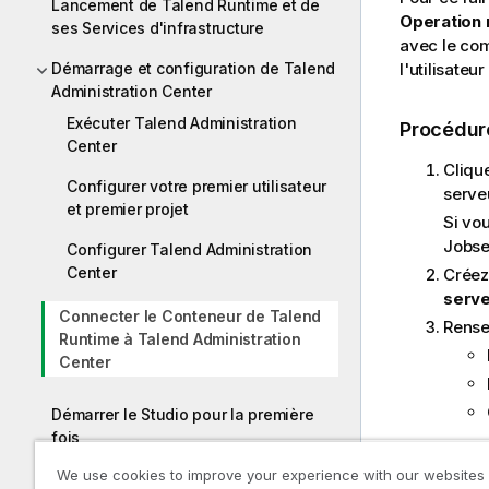
Lancement de Talend Runtime et de
Operation
ses Services d'infrastructure
avec le co
Démarrage et configuration de Talend
l'utilisateu
Administration Center
Exécuter Talend Administration
Procédur
Center
Cliqu
Configurer votre premier utilisateur
serve
et premier projet
Si vou
Jobser
Configurer Talend Administration
Center
Créez
serv
Connecter le Conteneur de Talend
Rense
Runtime à Talend Administration
Center
Démarrer le Studio pour la première
fois
We use cookies to improve your experience with our websites
Se connecter au Studio