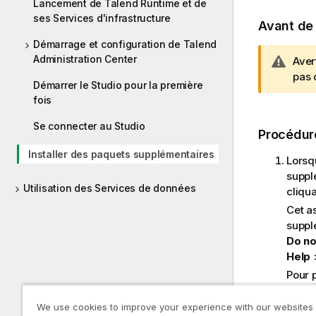
Lancement de Talend Runtime et de
ses Services d'infrastructure
Avant d
Démarrage et configuration de Talend
Administration Center
N
Aver
o
pas 
Démarrer le Studio pour la première
t
fois
e
I
Se connecter au Studio
Procédur
n
f
Installer des paquets supplémentaires
Lorsq
o
suppl
r
Utilisation des Services de données
cliqu
m
Cet a
a
suppl
t
Do no
i
Help
o
Pour p
n
suppl
s
We use cookies to improve your experience with our websites
Dans 