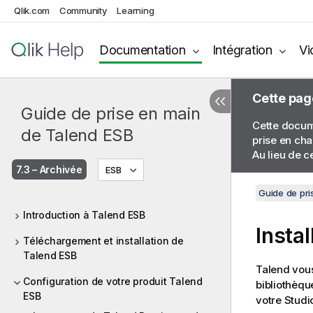
Qlik.com
Community
Learning
Documentation
Intégration
Vi
Cette pag
Guide de prise en main
Cette docume
de Talend ESB
prise en cha
Au lieu de c
7.3 – Archivée
ESB
Guide de pri
Introduction à Talend ESB
Insta
Téléchargement et installation de
Talend ESB
Talend
vous
Configuration de votre produit Talend
bibliothèqu
ESB
votre
Studi