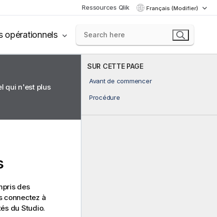
Ressources Qlik
Français (Modifier)
s opérationnels
SUR CETTE PAGE
Avant de commencer
 qui n'est plus
Procédure
s
mpris des
us connectez à
ités du Studio.