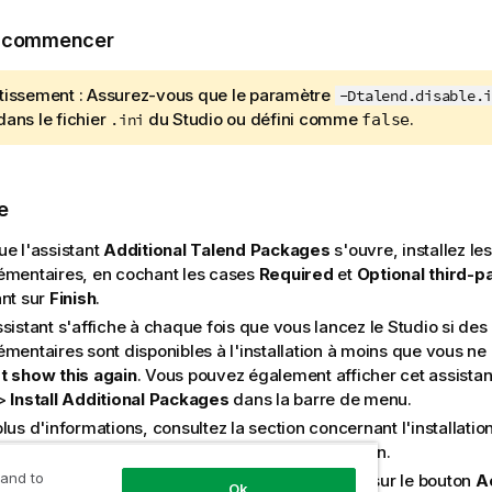
e commencer
tissement :
Assurez-vous que le paramètre
-Dtalend.disable.i
dans le fichier
du Studio ou défini comme
.
.ini
false
e
ue l'assistant
Additional Talend Packages
s'ouvre, installez l
émentaires, en cochant les cases
Required
et
Optional third-pa
ant sur
Finish
.
ssistant s'affiche à chaque fois que vous lancez le Studio si de
émentaires sont disponibles à l'installation à moins que vous ne
t show this again
. Vous pouvez également afficher cet assistan
>
Install Additional Packages
dans la barre de menu.
lus d'informations, consultez la section concernant l'installati
émentaires dans le
Talend ESB
Guide d'installation
.
 and to
la fenêtre
Download external modules
, cliquez sur le bouton
Ac
Ok