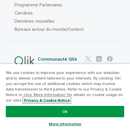
Programme Partenaires
Carrières
Dernières nouvelles
Bureaux autour du monde/Contact
Communauté Qlik
We use cookies to improve your experience with our websites
Contrats juridiques
and to deliver content tailored to your interests. By clicking ‘Ok’,
Conditions d'utilisation des produits
you accept the use of additional cookies which may involve
data transmission to third parties. Refer to our Privacy & Cookie
Legal Policies
Conditions légales
Notice or click ‘More Information’ for details on cookie usage on
Conditions d'utilisation
Marques
our sites.
Privacy & Cookie Notice
Do Not Share My Info
Ok
Copyright © 1993-2026 QlikTech International AB. Tous
droits réservés.
More Information