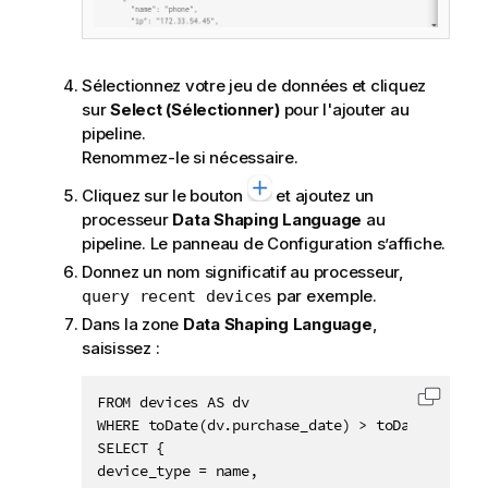
Sélectionnez votre jeu de données et cliquez
sur
Select (Sélectionner)
pour l'ajouter au
pipeline.
Renommez-le si nécessaire.
Cliquez sur le bouton
et ajoutez un
processeur
Data Shaping Language
au
pipeline. Le panneau de Configuration s’affiche.
Donnez un nom significatif au processeur,
par exemple.
query recent devices
Dans la zone
Data Shaping Language
,
saisissez :
FROM devices AS dv

Copier 
WHERE toDate(dv.purchase_date) > toDate("2015-0
SELECT {

device_type = name,
