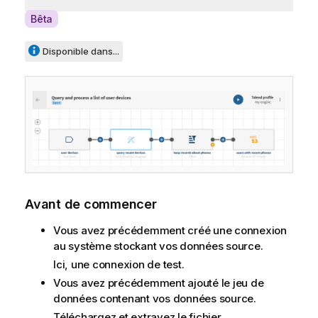
A
Bêta
v
a
Disponible dans...
i
l
a
b
i
l
i
t
y
Avant de commencer
-
n
Vous avez précédemment créé une connexion
o
au système stockant vos données source.
t
Ici, une connexion de test.
e
Vous avez précédemment ajouté le jeu de
données contenant vos données source.
Téléchargez et extrayez le fichier