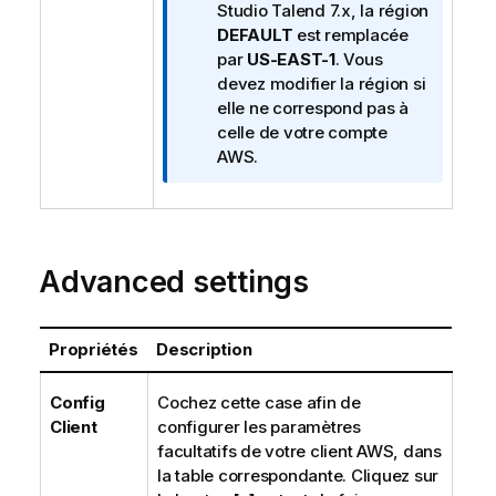
a
Studio Talend
7.x, la région
t
DEFAULT
est remplacée
i
par
US-EAST-1
. Vous
o
devez modifier la région si
n
elle ne correspond pas à
s
celle de votre compte
AWS.
Advanced settings
Propriétés
Description
Config
Cochez cette case afin de
Client
configurer les paramètres
facultatifs de votre client AWS, dans
la table correspondante. Cliquez sur