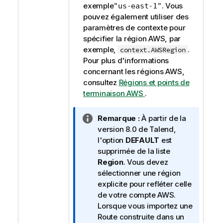
exemple
. Vous
"us-east-1"
pouvez également utiliser des
paramètres de contexte pour
spécifier la région AWS, par
exemple,
.
context.AWSRegion
Pour plus d'informations
concernant les régions AWS,
consultez
Régions et points de
terminaison AWS
.
N
Remarque :
À partir de la
o
version 8.0 de
Talend
,
t
l'option
DEFAULT
est
e
supprimée de la liste
I
Region
. Vous devez
n
sélectionner une région
f
explicite pour refléter celle
o
de votre compte AWS.
r
Lorsque vous importez une
m
Route construite dans un