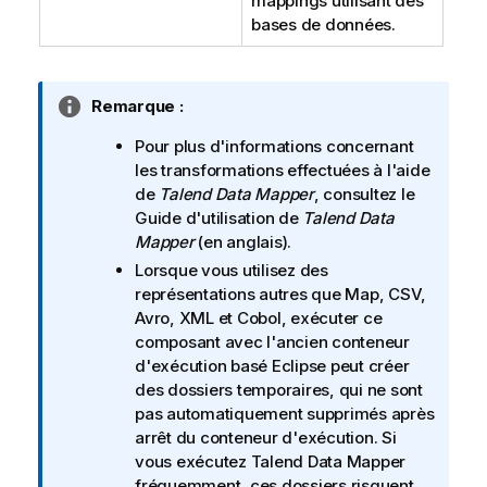
mappings utilisant des
bases de données.
N
Remarque :
o
Pour plus d'informations concernant
t
les transformations effectuées à l'aide
e
de
Talend Data Mapper
, consultez le
I
Guide d'utilisation de
Talend Data
n
Mapper
(en anglais).
f
Lorsque vous utilisez des
o
représentations autres que Map, CSV,
r
Avro, XML et Cobol, exécuter ce
m
composant avec l'ancien conteneur
a
d'exécution basé Eclipse peut créer
t
des dossiers temporaires, qui ne sont
i
pas automatiquement supprimés après
o
arrêt du conteneur d'exécution. Si
n
vous exécutez
Talend Data Mapper
s
fréquemment, ces dossiers risquent