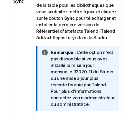
Sync
de la table pour les bibliothèques que
i
vous souhaitez mettre à jour et cliquez
o
sur le bouton
n
Sync
pour télécharger et
installer la dernière version de
s
Référentiel d'artefacts Talend (Talend
Artifact Repository)
dans le Studio.
N
Remarque :
Cette option n'est
o
pas disponible si vous avez
t
installé la mise à jour
e
mensuelle R2020-11 du Studio
I
ou une mise à jour plus
n
récente fournie par
Talend
.
f
Pour plus d'informations,
o
contactez votre administrateur
r
ou administratrice.
m
a
t
i