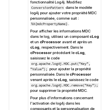
fonctionnalité Log4j. Modifiez
dans le modèle
ConversionPattern
log4j pour ajouter votre propriété MDC
personnalisée, comme suit :
.
%X{mdcPropertyName}
Pour afficher les informations MDC
dans le log, utilisez un composant
cLog
et un
cProcessor
avant et après un
cLog
, respectivement. Dans le
cProcessor
précédant le
cLog
,
saisissez le code
org.apache.log4j.MDC.put("Key",
pour ajouter la propriété
"Value");
personnalisée. Dans le
cProcessor
venant après le
cLog
, saisissez le code
org.apache.log4j.MDC.remove("Key");
pour supprimer la propriété MDC.
Pour plus d'informations concernant
l'activation de log4j dans les
composants et la personnalisation de