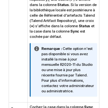
dans la colonne
Status
. Si la version de
la bibliothèque locale est postérieure à
celle de
Référentiel d'artefacts Talend
(Talend Artifact Repository)
, une croix
(
×
) s'affiche dans la colonne
Status
et
la case dans la colonne
Sync
est
cochée par défaut.
N
Remarque :
Cette option n'est
o
pas disponible si vous avez
t
installé la mise à jour
e
mensuelle R2020-11 du Studio
I
ou une mise à jour plus
n
récente fournie par
Talend
.
f
Pour plus d'informations,
o
contactez votre administrateur
r
ou administratrice.
m
a
Cochez la case dans la colonne
t
Sync