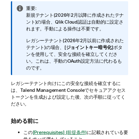
情
重要:
報
新規テナント(2026年2月以降に作成されたテナ
メ
ント)の場合、
Qlik Cloud
認証は自動的に設定さ
モ
れます。手動による操作は不要です。
レガシーテナント(2026年2月以前に作成された
テナント)の場合、[
ジョイントキー暗号化
]ボタ
ンを使用して、安全な接続を確立してくださ
い。これは、手動のOAuth設定方法に代わるも
のです。
レガシーテナント向けにこの安全な接続を確立するに
は、
Talend Management Console
でセキュアアクセス
トークンを生成および設定した後、次の手順に従ってく
ださい。
始める前に
この
[Prerequisites] (前提条件)
に記載されている要