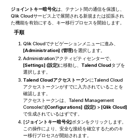
ジョイントキー暗号化
は、テナント間の通信を保護し、
Qlik Cloud
サービス上で展開される新規または拡張され
た機能を有効にする、キー移行プロセスを開始します。
手順
Qlik Cloud
でナビゲーションメニューに進み、
[Administration] (管理)
を選択します。
Administrationアクティビティセンターで、
[Settings] (設定)
に移動し、
Talend Cloud
タブを
選択します。
Talend Cloudアクセストークン
に
Talend Cloud
アクセストークンがすでに入力されていることを
確認します。
アクセストークンは、
Talend Management
Console
の
[Configurations] (設定)
>
[Qlik Cloud]
で生成されているはずです。
[
ジョイントキー暗号化
]ボタンをクリックします。
この操作により、安全な接続を確立するためのキ
ー移行プロセスが開始されます。