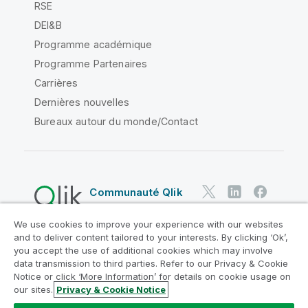
RSE
DEI&B
Programme académique
Programme Partenaires
Carrières
Dernières nouvelles
Bureaux autour du monde/Contact
Communauté Qlik
We use cookies to improve your experience with our websites
Contrats juridiques
and to deliver content tailored to your interests. By clicking ‘Ok’,
Conditions d'utilisation des produits
you accept the use of additional cookies which may involve
data transmission to third parties. Refer to our Privacy & Cookie
Legal Policies
Conditions légales
Notice or click ‘More Information’ for details on cookie usage on
Conditions d'utilisation
Marques
our sites.
Privacy & Cookie Notice
Do Not Share My Info