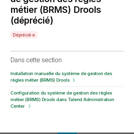
métier (BRMS) Drools
(déprécié)
A
Déprécié·e
v
a
i
Dans cette section
l
a
Installation manuelle du système de gestion des
b
règles métier (BRMS) Drools
i
l
Configuration du système de gestion des règles
i
métier (BRMS) Drools dans Talend Administration
t
Center
y
-
n
o
t