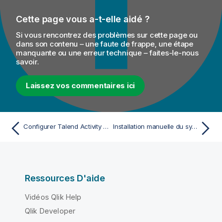
e
Cette page vous a-t-elle aidé ?
Si vous rencontrez des problèmes sur cette page ou
dans son contenu – une faute de frappe, une étape
manquante ou une erreur technique – faites-le-nous
savoir.
Laissez vos commentaires ici
Configurer Talend Activity Monitoring Console dans Talend Administration Center
Installation manuelle du système de gestion des règles métier (BRMS) Drools
Ressources D'aide
Vidéos Qlik Help
Qlik Developer