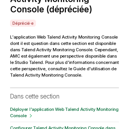
Console
(dépréciée)
A
Déprécié·e
v
a
L'application Web
Talend Activity Monitoring Console
i
dont il est question dans cette section est disponible
l
dans
Talend Activity Monitoring Console
. Cependant,
a
AMC
est également une perspective disponible dans
b
le
Studio Talend
. Pour plus d'informations concernant
i
cette perspective, consultez le Guide d'utilisation de
l
Talend Activity Monitoring Console
.
i
t
y
Dans cette section
-
n
Déployer l'application Web Talend Activity Monitoring
o
Console
t
e
Configurer Talend Activity Monitoring Console dans