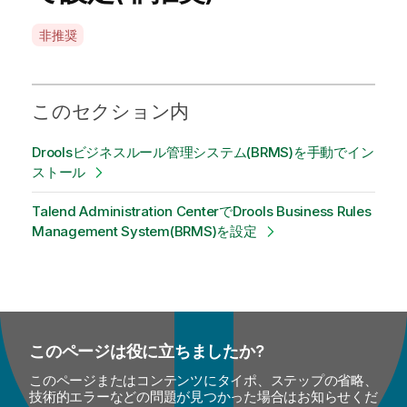
A
非推奨
v
a
i
このセクション内
l
a
Droolsビジネスルール管理システム(BRMS)を手動でイン
b
ストール
i
l
Talend Administration CenterでDrools Business Rules
i
Management System(BRMS)を設定
t
y
-
n
o
t
このページは役に立ちましたか?
e
このページまたはコンテンツにタイポ、ステップの省略、
技術的エラーなどの問題が見つかった場合はお知らせくだ