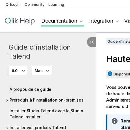
Qlik.com
Community
Learning
Documentation
Intégration
Vi
Guide d'insta
Guide d'installation
Talend
Haute
8.0
Mac
Disponibl
Vous pouvez
À propos de ce guide
de haute di
Administrat
Prérequis à l'installation on-premises
serveurs d'
Installer Studio Talend avec le Studio
Talend Installer
N
Rem
o
plan
Installer vos produits Talend