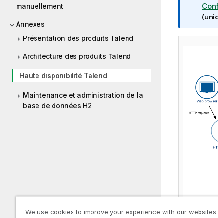
t
Conf
manuellement
e
(uni
Annexes
I
n
Présentation des produits Talend
f
Architecture des produits Talend
o
r
Haute disponibilité Talend
m
a
Maintenance et administration de la
t
base de données H2
i
o
n
s
We use cookies to improve your experience with our websites