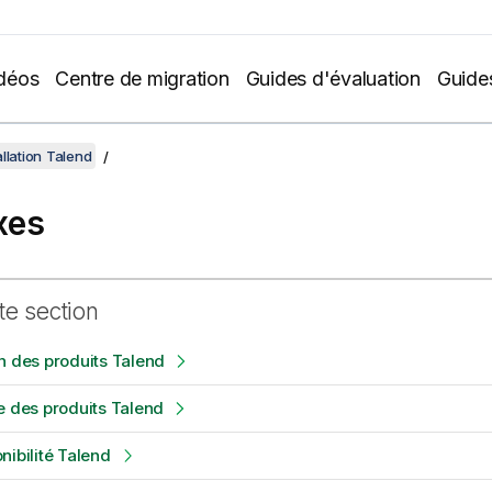
déos
Centre de migration
Guides d'évaluation
Guide
llation Talend
xes
te section
n des produits Talend
e des produits Talend
nibilité Talend