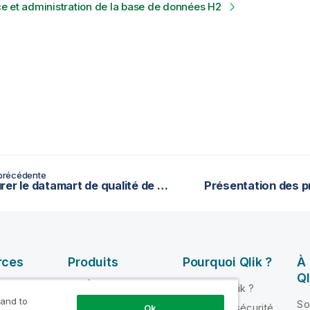
 et administration de la base de données H2
précédente
Configurer le datamart de qualité de données
Présentation des p
rces
Produits
Pourquoi Qlik ?
À
Ql
INTÉGRATION ET
Pourquoi Qlik ?
QUALITÉ DE
 and to
ik Help
So
Fiabilité et sécurité
Ok
DONNÉES