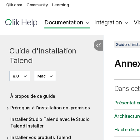
Qlik.com
Community
Learning
Documentation
Intégration
Vi
Guide d'insta
Guide d'installation
Talend
Anne
8.0
Mac
Dans cet
À propos de ce guide
Présentatio
Prérequis à l'installation on-premises
Architectur
Installer Studio Talend avec le Studio
Talend Installer
Haute dispo
Installer vos produits Talend