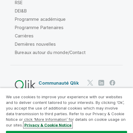
RSE
DEI&B
Programme académique
Programme Partenaires
Carrières
Dernières nouvelles
Bureaux autour du monde/Contact
Communauté Qlik
We use cookies to improve your experience with our websites
Contrats juridiques
and to deliver content tailored to your interests. By clicking ‘Ok’,
Conditions d'utilisation des produits
you accept the use of additional cookies which may involve
data transmission to third parties. Refer to our Privacy & Cookie
Legal Policies
Conditions légales
Notice or click ‘More Information’ for details on cookie usage on
Conditions d'utilisation
Marques
our sites.
Privacy & Cookie Notice
Do Not Share My Info