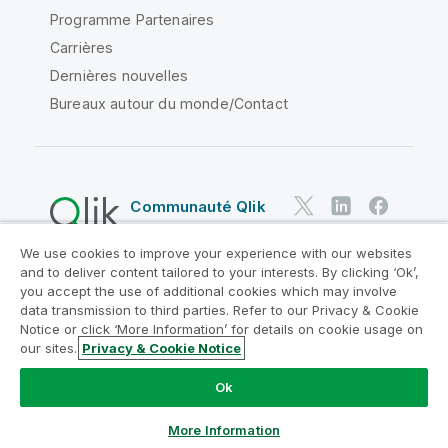
Programme Partenaires
Carrières
Dernières nouvelles
Bureaux autour du monde/Contact
Communauté Qlik
We use cookies to improve your experience with our websites
Contrats juridiques
and to deliver content tailored to your interests. By clicking ‘Ok’,
Conditions d'utilisation des produits
you accept the use of additional cookies which may involve
data transmission to third parties. Refer to our Privacy & Cookie
Legal Policies
Conditions légales
Notice or click ‘More Information’ for details on cookie usage on
Conditions d'utilisation
Marques
our sites.
Privacy & Cookie Notice
Do Not Share My Info
Ok
Copyright © 1993-2026 QlikTech International AB. Tous
droits réservés.
More Information