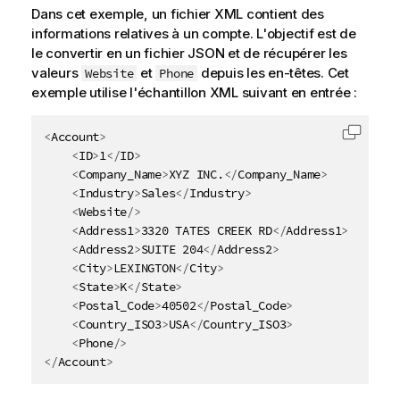
Dans cet exemple, un fichier XML contient des
informations relatives à un compte. L'objectif est de
le convertir en un fichier JSON et de récupérer les
valeurs
et
depuis les en-têtes. Cet
Website
Phone
exemple utilise l'échantillon XML suivant en entrée :
<
Account
>
Copier 
<
ID
>
1
</
ID
>
<
Company_Name
>
XYZ INC.
</
Company_Name
>
<
Industry
>
Sales
</
Industry
>
<
Website
/>
<
Address1
>
3320 TATES CREEK RD
</
Address1
>
<
Address2
>
SUITE 204
</
Address2
>
<
City
>
LEXINGTON
</
City
>
<
State
>
K
</
State
>
<
Postal_Code
>
40502
</
Postal_Code
>
<
Country_ISO3
>
USA
</
Country_ISO3
>
<
Phone
/>
</
Account
>