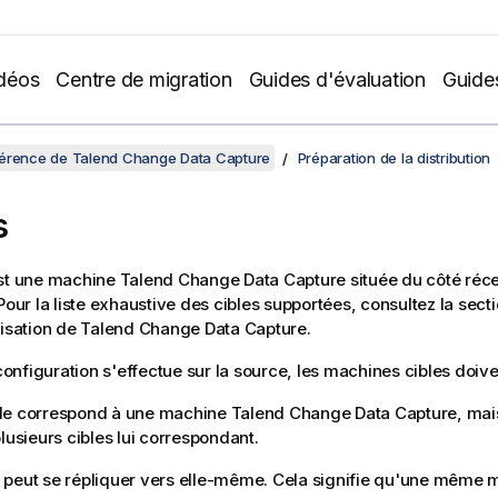
déos
Centre de migration
Guides d'évaluation
Guide
férence de Talend Change Data Capture
Préparation de la distribution
s
est une machine
Talend Change Data Capture
située du côté réc
.Pour la liste exhaustive des cibles supportées, consultez la sect
lisation de
Talend Change Data Capture
.
nfiguration s'effectue sur la source, les machines cibles doiven
le correspond à une machine
Talend Change Data Capture
, ma
plusieurs cibles lui correspondant.
peut se répliquer vers elle-même. Cela signifie qu'une même m