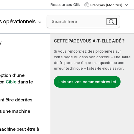
Ressources Qlik
Français (Modifier)
s opérationnels
CETTE PAGE VOUS A-T-ELLE AIDÉ ?
Si vous rencontrez des problèmes sur
cette page ou dans son contenu – une faute
de frappe, une étape manquante ou une
erreur technique – faites-le-nous savoir.
eption d'une
ion
Cible
dans le
Laissez vos commentaires ici
t être décrites.
is une machine
achine peut être à