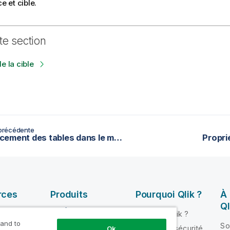
ce et cible.
te section
e la cible
précédente
Séquencement des tables dans le modèle
Proprié
rces
Produits
Pourquoi Qlik ?
À
Ql
INTÉGRATION ET
Pourquoi Qlik ?
QUALITÉ DE
 and to
ik Help
So
Fiabilité et sécurité
Ok
DONNÉES