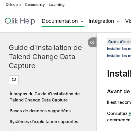
Qlik.com
Community
Learning
Documentation
Intégration
Vi
Guide d'inst
Guide d'installation de
Installer les
Talend Change Data
Installer le
Capture
Insta
7.3
Avant d
À propos du Guide d'installation de
Talend Change Data Capture
Il est rec
Bases de données supportées
Consultez
P
commencer l
Systèmes d'exploitation supportés