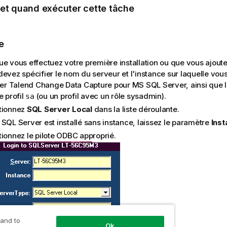
 et quand exécuter cette tâche
e
ue vous effectuez votre première installation ou que vous ajout
devez spécifier le nom du serveur et l'instance sur laquelle vou
ler
Talend Change Data Capture
pour MS SQL Server, ainsi que 
e profil
(ou un profil avec un rôle sysadmin).
sa
tionnez
SQL Server Local
dans la liste déroulante.
 SQL Server est installé sans instance, laissez le paramètre
Inst
tionnez le pilote ODBC approprié.
 and to
Ok