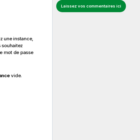
Laissez vos commentaires ici
ez une instance,
s souhaitez
le mot de passe
ance
vide.