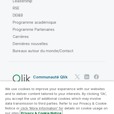
Leadership
RSE
DEI&B
Programme académique
Programme Partenaires
Carrières
Dernières nouvelles
Bureaux autour du monde/Contact
Communauté Qlik
We use cookies to improve your experience with our websites
Contrats juridiques
and to deliver content tailored to your interests. By clicking ‘Ok’,
Conditions d'utilisation des produits
you accept the use of additional cookies which may involve
data transmission to third parties. Refer to our Privacy & Cookie
Legal Policies
Conditions légales
Notice or click ‘More Information’ for details on cookie usage on
Conditions d'utilisation
Marques
our sites.
Privacy & Cookie Notice