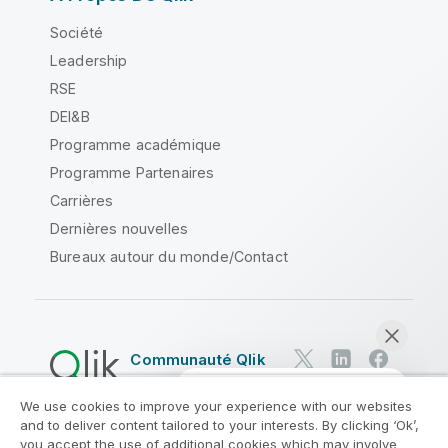
Société
Leadership
RSE
DEI&B
Programme académique
Programme Partenaires
Carrières
Dernières nouvelles
Bureaux autour du monde/Contact
Communauté Qlik
We use cookies to improve your experience with our websites
Contrats juridiques
and to deliver content tailored to your interests. By clicking ‘Ok’,
Conditions d'utilisation des produits
you accept the use of additional cookies which may involve