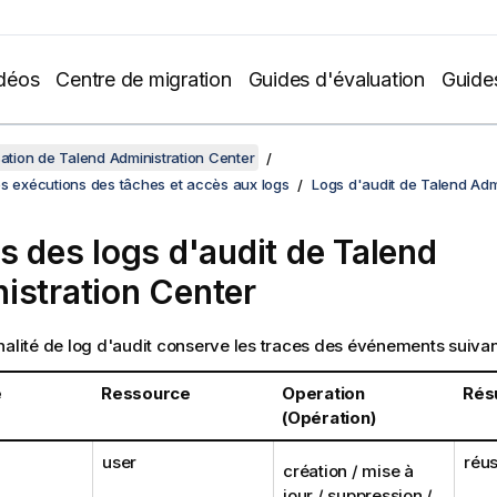
déos
Centre de migration
Guides d'évaluation
Guide
isation de Talend Administration Center
es exécutions des tâches et accès aux logs
Logs d'audit de Talend Adm
ls des logs d'audit de
Talend
istration Center
nalité de log d'audit conserve les traces des événements suivan
e
Ressource
Operation
Résu
(Opération)
user
réus
création / mise à
jour / suppression /