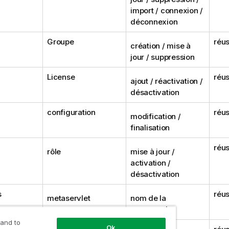
import / connexion /
déconnexion
Groupe
réus
création / mise à
jour / suppression
License
réus
ajout / réactivation /
désactivation
configuration
réus
modification /
finalisation
réus
rôle
mise à jour /
activation /
désactivation
s
réus
metaservlet
nom de la
commande
 and to
Ok