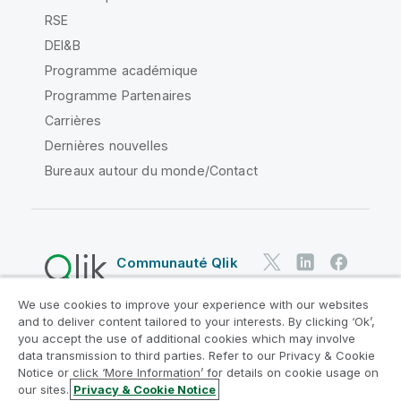
RSE
DEI&B
Programme académique
Programme Partenaires
Carrières
Dernières nouvelles
Bureaux autour du monde/Contact
Communauté Qlik
We use cookies to improve your experience with our websites
Contrats juridiques
and to deliver content tailored to your interests. By clicking ‘Ok’,
Conditions d'utilisation des produits
you accept the use of additional cookies which may involve
data transmission to third parties. Refer to our Privacy & Cookie
Legal Policies
Conditions légales
Notice or click ‘More Information’ for details on cookie usage on
Conditions d'utilisation
Marques
our sites.
Privacy & Cookie Notice