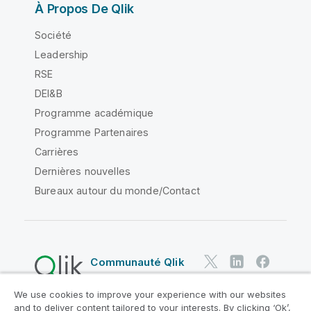
À Propos De Qlik
Société
Leadership
RSE
DEI&B
Programme académique
Programme Partenaires
Carrières
Dernières nouvelles
Bureaux autour du monde/Contact
Communauté Qlik
We use cookies to improve your experience with our websites
Contrats juridiques
and to deliver content tailored to your interests. By clicking ‘Ok’,