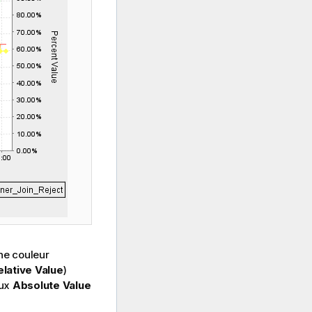
ne couleur
elative Value
)
lux
Absolute Value