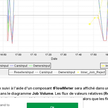
 suivi à l'aide d'un composant
tFlowMeter
sera affiché dans u
 dans le diagramme
Job Volume
. Les flux de valeurs relatives (
R
de l'axe
Percent Values
, à droite du graphique, alors que les f
xe de gauche.
 and to
Ok