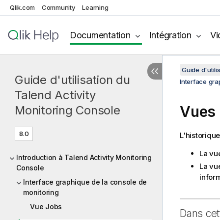
Qlik.com
Community
Learning
Documentation
Intégration
Vi
Guide d'util
Guide d'utilisation du
Interface gra
Talend Activity
Vues 
Monitoring Console
8.0
L'historiqu
La vu
Introduction à Talend Activity Monitoring
La vu
Console
inform
Interface graphique de la console de
monitoring
Vue Jobs
Dans cet