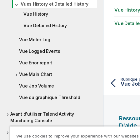
Vues History et Detailed History
Vue Histor
Vue History
Vue Detaile
Vue Detailed History
Vue Meter Log
Vue Logged Events
Vue Error report
Vue Main Chart
Rubrique 
Vue Jo
Vue Job Volume
Vue du graphique Threshold
Avant d'utiliser Talend Activity
Ressou
Monitoring Console
D'aide
Utilisation de Talend Activity Monitoring
We use cookies to improve your experience with our websites
Vidéos Ql
Console