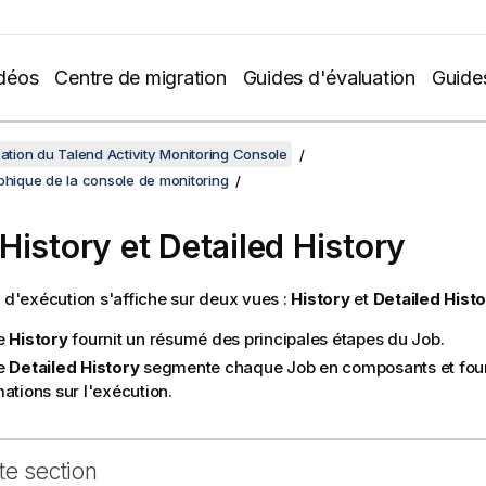
déos
Centre de migration
Guides d'évaluation
Guide
isation du Talend Activity Monitoring Console
phique de la console de monitoring
History et Detailed History
e d'exécution s'affiche sur deux vues :
History
et
Detailed Hist
e
History
fournit un résumé des principales étapes du Job.
e
Detailed History
segmente chaque Job en composants et four
ations sur l'exécution.
te section