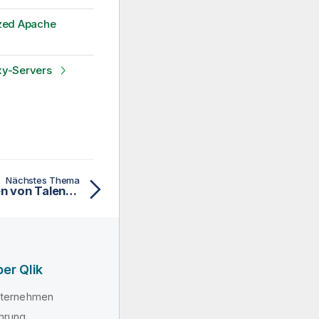
ized Apache
xy-Servers
Nächstes Thema
Konfiguration und Starten von Talend Dictionary Service
er Qlik
ternehmen
hrung