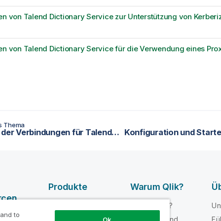
en von Talend Dictionary Service zur Unterstützung von Kerber
en von Talend Dictionary Service für die Verwendung eines Pro
es Thema
Sichern der Verbindungen für Talend Data Stewardship
Produkte
Warum Qlik?
Üb
rcen
DATENINTEGRATI
Warum Qlik?
Un
ON UND -
 and to
e-Videos
Vertrauen und
Fü
Ok
QUALITÄT