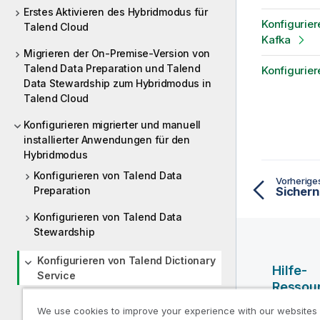
Erstes Aktivieren des Hybridmodus für
Konfigurier
Talend Cloud
Kafka
Migrieren der On-Premise-Version von
Talend Data Preparation und Talend
Konfigurier
Data Stewardship zum Hybridmodus in
Talend Cloud
Konfigurieren migrierter und manuell
installierter Anwendungen für den
Hybridmodus
Konfigurieren von Talend Data
Vorherig
Preparation
Konfigurieren von Talend Data
Stewardship
Konfigurieren von Talend Dictionary
Hilfe-
Service
Ressou
Konfiguration und Starten von
We use cookies to improve your experience with our websites
Talend Dictionary Service
Qlik Hilf