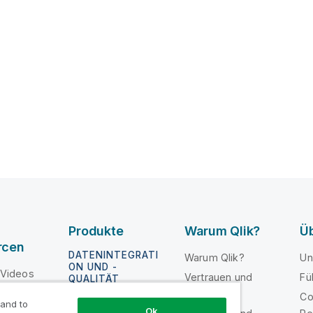
Produkte
Warum Qlik?
Üb
rcen
DATENINTEGRATI
Warum Qlik?
Un
ON UND -
e-Videos
Vertrauen und
Fü
QUALITÄT
loper
Sicherheit
Co
Qlik Talend
 and to
Ok