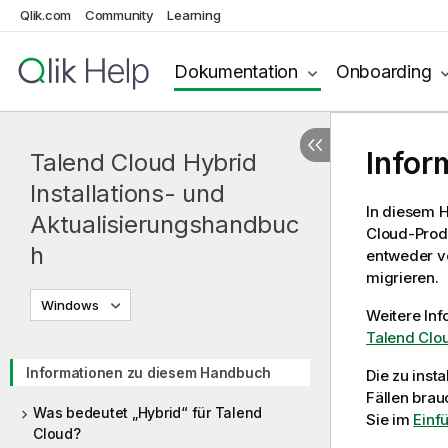
Qlik.com
Community
Learning
Dokumentation
Onboarding
Infor
Talend Cloud Hybrid
Installations- und
In diesem H
Aktualisierungshandbuc
Cloud
-Prod
h
entweder vö
migrieren.
Windows
Weitere Inf
Talend Clou
Informationen zu diesem Handbuch
Die zu ins
Fällen brau
Was bedeutet „Hybrid“ für Talend
Sie im
Einf
Cloud?