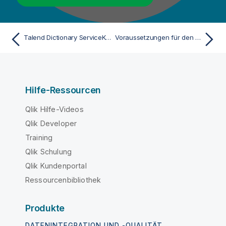
Talend Dictionary ServiceKönnen Talend Data Preparation und Talend Data Stewardship dieselben Instanz von verwenden?
Voraussetzungen für den Hybridmodus
Hilfe-Ressourcen
Qlik Hilfe-Videos
Qlik Developer
Training
Qlik Schulung
Qlik Kundenportal
Ressourcenbibliothek
Produkte
DATENINTEGRATION UND -QUALITÄT