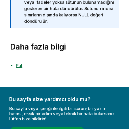
i
veya ifadeler yoksa sütunun bulunamadığını
l
gösteren bir hata döndürülür. Sütunun indisi
g
sınırların dışında kalıyorsa NULL değeri
i
döndürülür.
n
o
t
Daha fazla bilgi
u
Put
Bu sayfa size yardımcı oldu mu?
Bu sayfa veya içeriği ile ilgili bir sorun; bir yazım
hatası, eksik bir adım veya teknik bir hata bulursanız
lütfen bize bildirin!