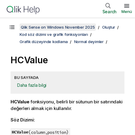
Search
Menü
Qlik Sense on Windows November 2025
Oluştur
Kod söz dizimi ve grafik fonksiyonları
Grafik düzeyinde kodlama
Normal deyimler
HCValue
BU SAYFADA
Daha fazla bilgi
HCValue
fonksiyonu, belirli bir sütunun bir satırındaki
değerleri almak için kullanılır.
Söz Dizimi:
(
)
HCValue
column,position