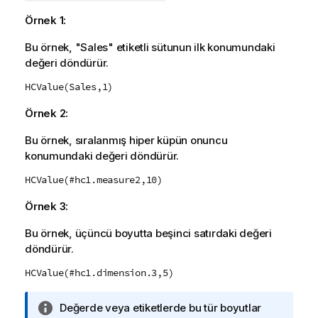
Örnek 1:
Bu örnek, "Sales" etiketli sütunun ilk konumundaki
değeri döndürür.
HCValue(Sales,1)
Örnek 2:
Bu örnek, sıralanmış hiper küpün onuncu
konumundaki değeri döndürür.
HCValue(#hc1.measure2,10)
Örnek 3:
Bu örnek, üçüncü boyutta beşinci satırdaki değeri
döndürür.
HCValue(#hc1.dimension.3,5)
B
Değerde veya etiketlerde bu tür boyutlar