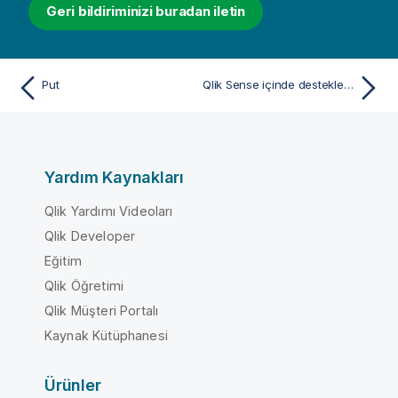
Geri bildiriminizi buradan iletin
Put
Qlik Sense içinde desteklenmeyen QlikView fonksiyonları ve deyimleri
Yardım Kaynakları
Qlik Yardımı Videoları
Qlik Developer
Eğitim
Qlik Öğretimi
Qlik Müşteri Portalı
Kaynak Kütüphanesi
Ürünler