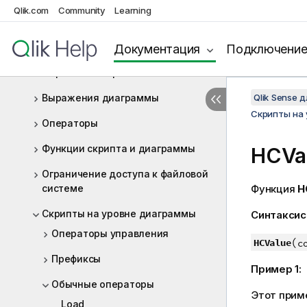
скрипта
Qlik.com
Community
Learning
Работа с переменными в
редакторе загрузки данных
Документация
Подключени
Выражения скрипта
Выражения диаграммы
Qlik Sense 
Скрипты на
Операторы
Функции скрипта и диаграммы
HCVa
Ограничение доступа к файловой
системе
Функция
H
Скрипты на уровне диаграммы
Синтаксис
Операторы управления
(
HCValue
c
Префиксы
Пример 1:
Обычные операторы
Этот приме
Load