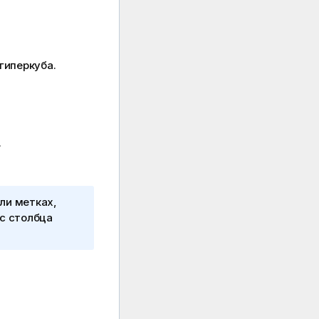
гиперкуба.
.
ли метках,
кс столбца