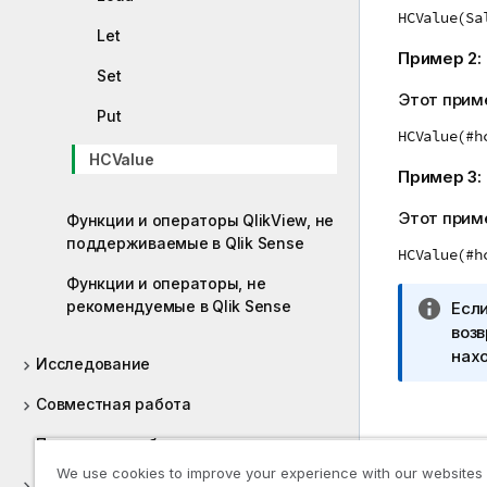
HCValue(Sa
Let
Пример 2:
Set
Этот приме
Put
HCValue(#h
HCValue
Пример 3:
Этот приме
Функции и операторы QlikView, не
поддерживаемые в Qlik Sense
HCValue(#h
Функции и операторы, не
рекомендуемые в Qlik Sense
П
Если
р
возв
и
нахо
Исследование
м
е
Совместная работа
ч
Подр
Помощь разработчикам
а
We use cookies to improve your experience with our websites
н
Учебные пособия для Qlik Sense