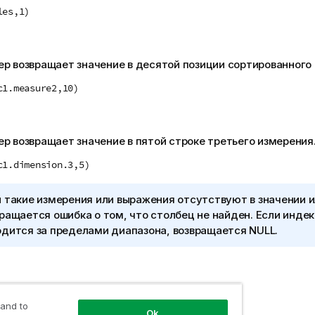
les,1)
р возвращает значение в десятой позиции сортированного 
c1.measure2,10)
р возвращает значение в пятой строке третьего измерения
c1.dimension.3,5)
 такие измерения или выражения отсутствуют в значении и
ращается ошибка о том, что столбец не найден. Если инде
дится за пределами диапазона, возвращается NULL.
обнее
 and to
Ok