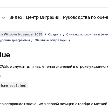
е
Видео
Центр миграции
Руководства по оцен
для Windows November 2025
Создать
Синтаксис скрипта и фун
 уровне диаграммы
Обычные операторы
lue
CValue
служит для извлечения значений в строке указанног
:
)
olumn,position
р возвращает значение в первой позиции столбца с меткой 