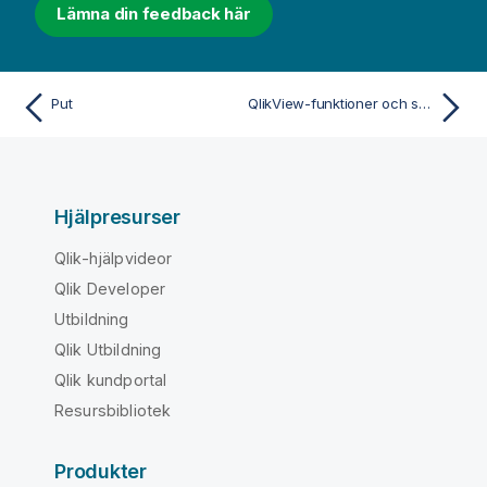
Lämna din feedback här
n
Put
QlikView-funktioner och satser som inte stöds i Qlik Sense
Hjälpresurser
Qlik-hjälpvideor
Qlik Developer
Utbildning
Qlik Utbildning
Qlik kundportal
Resursbibliotek
Produkter