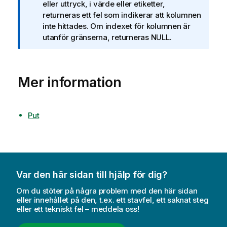
n
eller uttryck, i värde eller etiketter,
t
returneras ett fel som indikerar att kolumnen
e
inte hittades. Om indexet för kolumnen är
c
utanför gränserna, returneras NULL.
k
n
i
Mer information
n
g
o
m
Put
i
n
f
o
r
Var den här sidan till hjälp för dig?
m
Om du stöter på några problem med den här sidan
a
eller innehållet på den, t.ex. ett stavfel, ett saknat steg
t
eller ett tekniskt fel – meddela oss!
i
o