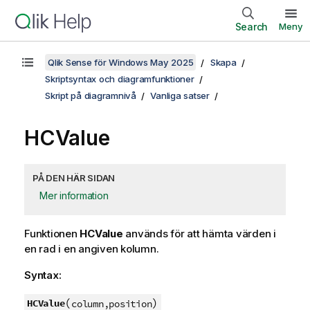
Search
Meny
Qlik Sense för Windows May 2025
Skapa
Skriptsyntax och diagramfunktioner
Skript på diagramnivå
Vanliga satser
HCValue
PÅ DEN HÄR SIDAN
Mer information
Funktionen
HCValue
används för att hämta värden i
en rad i en angiven kolumn.
Syntax:
(
)
HCValue
column,position