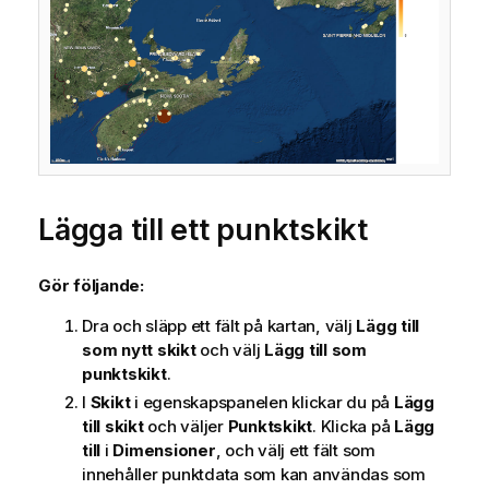
Lägga till ett punktskikt
Gör följande:
Dra och släpp ett fält på kartan, välj
Lägg till
som nytt skikt
och välj
Lägg till som
punktskikt
.
I
Skikt
i egenskapspanelen klickar du på
Lägg
till skikt
och väljer
Punktskikt
. Klicka på
Lägg
till
i
Dimensioner
, och välj ett fält som
innehåller punktdata som kan användas som