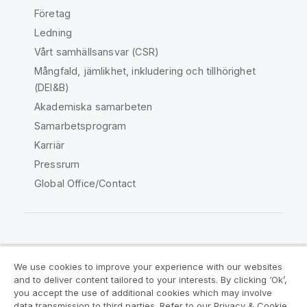
Företag
Ledning
Vårt samhällsansvar (CSR)
Mångfald, jämlikhet, inkludering och tillhörighet
(DEI&B)
Akademiska samarbeten
Samarbetsprogram
Karriär
Pressrum
Global Office/Contact
Qlik Community
We use cookies to improve your experience with our websites
and to deliver content tailored to your interests. By clicking ‘Ok’,
Juridiska avtal
Produktvillkor
you accept the use of additional cookies which may involve
data transmission to third parties. Refer to our Privacy & Cookie