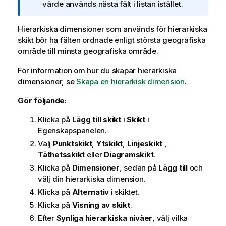
t
värde används nästa fält i listan istället.
e
c
Hierarkiska dimensioner som används för hierarkiska
k
skikt bör ha fälten ordnade enligt största geografiska
n
område till minsta geografiska område.
i
För information om hur du skapar hierarkiska
n
dimensioner, se
g
Skapa en hierarkisk dimension
.
o
Gör följande:
m
i
Klicka på
Lägg till skikt
i
Skikt
i
n
Egenskapspanelen.
f
Välj
Punktskikt
,
Ytskikt
,
Linjeskikt
,
o
Täthetsskikt
eller
Diagramskikt
.
r
Klicka på
Dimensioner
, sedan på
Lägg till
och
m
välj din hierarkiska dimension.
a
Klicka på
Alternativ
i skiktet.
t
i
Klicka på
Visning av skikt
.
o
Efter
Synliga hierarkiska nivåer
, välj vilka
n