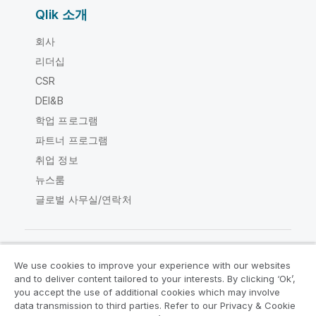
Qlik 소개
회사
리더십
CSR
DEI&B
학업 프로그램
파트너 프로그램
취업 정보
뉴스룸
글로벌 사무실/연락처
We use cookies to improve your experience with our websites
Qlik Community
and to deliver content tailored to your interests. By clicking ‘Ok’,
you accept the use of additional cookies which may involve
data transmission to third parties. Refer to our Privacy & Cookie
법적 계약
제품 약관
Legal Policies