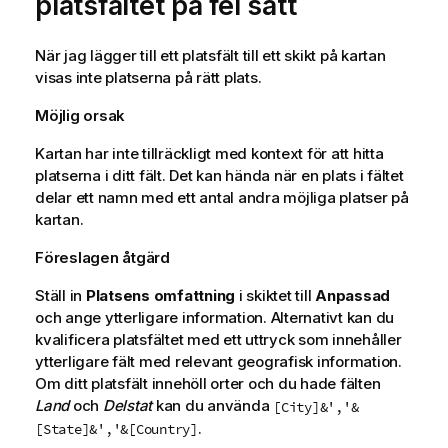
platsfältet på fel sätt
k
n
i
När jag lägger till ett platsfält till ett skikt på kartan
n
visas inte platserna på rätt plats.
g
o
Möjlig orsak
m
Kartan har inte tillräckligt med kontext för att hitta
i
platserna i ditt fält. Det kan hända när en plats i fältet
n
delar ett namn med ett antal andra möjliga platser på
f
kartan.
o
r
Föreslagen åtgärd
m
a
Ställ in
Platsens omfattning
i skiktet till
Anpassad
t
och ange ytterligare information. Alternativt kan du
i
kvalificera platsfältet med ett uttryck som innehåller
o
ytterligare fält med relevant geografisk information.
n
Om ditt platsfält innehöll orter och du hade fälten
Land
och
Delstat
kan du använda
[City]&','&
.
[State]&','&[Country]