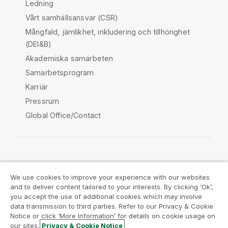
Ledning
Vårt samhällsansvar (CSR)
Mångfald, jämlikhet, inkludering och tillhörighet
(DEI&B)
Akademiska samarbeten
Samarbetsprogram
Karriär
Pressrum
Global Office/Contact
Qlik Community
We use cookies to improve your experience with our websites
and to deliver content tailored to your interests. By clicking ‘Ok’,
Juridiska avtal
Produktvillkor
you accept the use of additional cookies which may involve
data transmission to third parties. Refer to our Privacy & Cookie
Legal Policies
Legal Policies
Notice or click ‘More Information’ for details on cookie usage on
Användningsvillkor
Varumärken
our sites.
Privacy & Cookie Notice