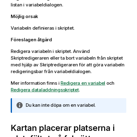
listan i variabeldialogen.
Möjlig orsak
Variabeln definieras i skriptet.
Föreslagen åtgärd
Redigera variabeln i skriptet. Använd
Skriptredigeraren eller ta bort variabeln från skriptet
med hjälp av Skriptredigeraren för att göra variabeln
redigeringsbar från variabeldialogen.
Mer information finns i
Redigera en variabel
och
Redigera dataladdningsskriptet
.
A
Du kan inte döpa om en variabel.
n
t
e
Kartan placerar platserna i
c