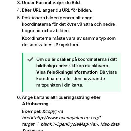
i
Under
Format
väljer du
Bild
.
p
Efter
URL
anger du URL för bilden.
s
Positionera bilden genom att ange
koordinaterna för det övre vänstra och nedre
högra hörnet av bilden.
Koordinaterna måste vara av samma typ som
de som valdes i
Projektion
.
A
Om du är osäker på koordinaterna i ditt
n
bildbakgrundsskikt kan du aktivera
t
Visa felsökningsinformation
. Då visas
e
koordinaterna för den nuvarande
c
mittpunkten i din karta.
k
Ange kartans attribueringssträng efter
n
Attribuering
.
i
n
Exempel:
&copy; <a
g
href='http://www.opencyclemap.org/'
o
target='_blank'>OpenCycleMap</a>. Map data
m
&copy; <a