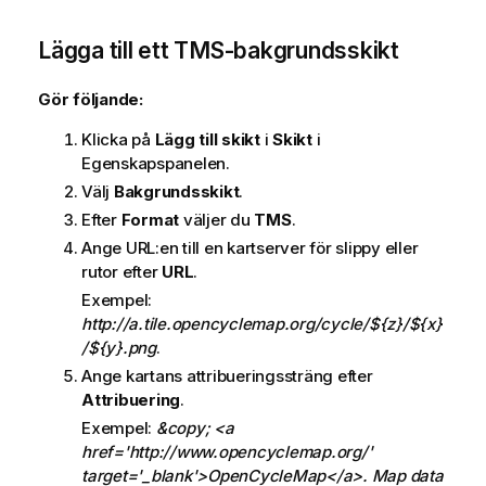
Lägga till ett
TMS
-bakgrundsskikt
Gör följande:
Klicka på
Lägg till skikt
i
Skikt
i
Egenskapspanelen.
Välj
Bakgrundsskikt
.
Efter
Format
väljer du
TMS
.
Ange URL:en till en kartserver för slippy eller
rutor efter
URL
.
Exempel:
http://a.tile.opencyclemap.org/cycle/${z}/${x}
/${y}.png
.
Ange kartans attribueringssträng efter
Attribuering
.
Exempel:
&copy; <a
href='http://www.opencyclemap.org/'
target='_blank'>OpenCycleMap</a>. Map data