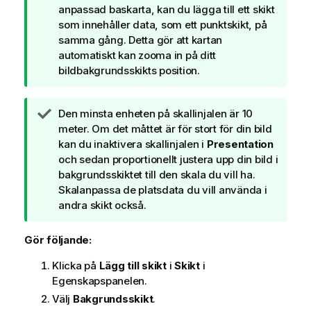
t
anpassad baskarta, kan du lägga till ett skikt
e
som innehåller data, som ett punktskikt, på
c
samma gång. Detta gör att kartan
k
automatiskt kan zooma in på ditt
n
bildbakgrundsskikts position.
i
n
A
Den minsta enheten på skallinjalen är 10
g
n
meter. Om det måttet är för stort för din bild
o
t
kan du inaktivera skallinjalen i
Presentation
m
e
och sedan proportionellt justera upp din bild i
t
c
bakgrundsskiktet till den skala du vill ha.
i
k
Skalanpassa de platsdata du vill använda i
p
n
andra skikt också.
s
i
n
Gör följande:
g
Klicka på
Lägg till skikt
i
Skikt
i
o
Egenskapspanelen.
m
t
Välj
Bakgrundsskikt
.