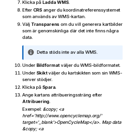
Klicka på
Ladda WMS
.
Efter
CRS
anger du koordinatreferenssystemet
som används av
WMS
-kartan.
Välj
Transparens
om du vill generera kartbilder
som är genomskinliga där det inte finns några
data.
A
Detta stöds inte av alla
WMS
.
n
Under
Bildformat
t
väljer du
WMS
-bildformatet.
e
Under
Skikt
väljer du kartskikten som sin
WMS
-
c
server stödjer.
k
Klicka på
Spara
.
n
Ange kartans attribueringssträng efter
i
Attribuering
.
n
Exempel:
&copy; <a
g
href='http://www.opencyclemap.org/'
o
target='_blank'>OpenCycleMap</a>. Map data
m
&copy; <a
i