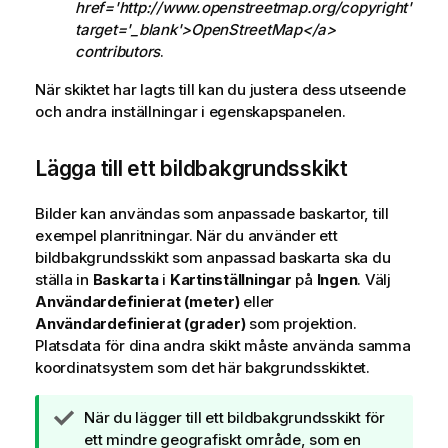
href='http://www.openstreetmap.org/copyright'
n
target='_blank'>OpenStreetMap</a>
f
contributors
.
o
r
När skiktet har lagts till kan du justera dess utseende
m
och andra inställningar i egenskapspanelen.
a
t
Lägga till ett bildbakgrundsskikt
i
o
n
Bilder kan användas som anpassade baskartor, till
exempel planritningar. När du använder ett
bildbakgrundsskikt som anpassad baskarta ska du
ställa in
Baskarta
i
Kartinställningar
på
Ingen
. Välj
Användardefinierat (meter)
eller
Användardefinierat (grader)
som projektion.
Platsdata för dina andra skikt måste använda samma
koordinatsystem som det här bakgrundsskiktet.
A
När du lägger till ett bildbakgrundsskikt för
n
ett mindre geografiskt område, som en