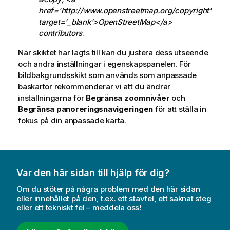
t
href='http://www.openstreetmap.org/copyright'
i
target='_blank'>OpenStreetMap</a>
p
contributors
.
s
När skiktet har lagts till kan du justera dess utseende
och andra inställningar i egenskapspanelen. För
bildbakgrundsskikt som används som anpassade
baskartor rekommenderar vi att du ändrar
inställningarna för
Begränsa zoomnivåer
och
Begränsa panoreringsnavigeringen
för att ställa in
fokus på din anpassade karta.
Var den här sidan till hjälp för dig?
Om du stöter på några problem med den här sidan
eller innehållet på den, t.ex. ett stavfel, ett saknat steg
eller ett tekniskt fel – meddela oss!