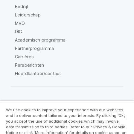
Bedrijf
Leiderschap
MVO
DIG
Academisch programma
Partnerprogramma
Carrières
Persberichten
Hoofdkantoor/contact
Qlik Community
We use cookies to improve your experience with our websites
and to deliver content tailored to your interests. By clicking ‘Ok’,
Juridische overeenkomsten
you accept the use of additional cookies which may involve
data transmission to third parties. Refer to our Privacy & Cookie
Productvoorwaarden
Legal Policies
Notice or click ‘More Information’ for details on cookie usage on