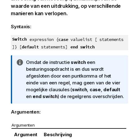
waarde van een uitdrukking, op verschillende
manieren kan verlopen.
Syntaxis:
Switch
expression {
case
valuelist [ statements
end switch
]} [
default
statements]
I
Omdat de instructie
switch
een
n
besturingsopdracht is en dus wordt
f
afgesloten door een puntkomma of het
o
einde van een regel, mag geen van de vier
r
mogelijke clausules (
switch
,
case
,
default
m
en
end switch
) de regelgrens overschrijden.
a
t
Argumenten:
i
e
Argumenten
Argument
Beschrijving