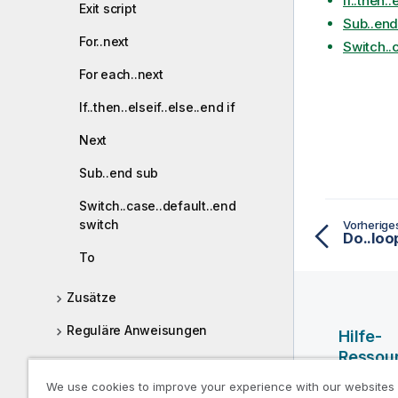
If..then..
Exit script
Sub..end
For..next
Switch..
For each..next
If..then..elseif..else..end if
Next
Sub..end sub
Switch..case..default..end
switch
Vorherig
Do..loo
To
Zusätze
Reguläre Anweisungen
Hilfe-
Ressou
QlikView-Funktionen und -Befehle,
We use cookies to improve your experience with our websites
die in Qlik Sense nicht unterstützt
Qlik Hilf