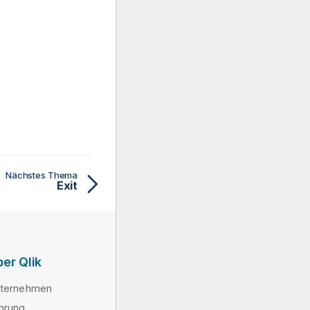
Nächstes Thema
Exit
er Qlik
ternehmen
hrung