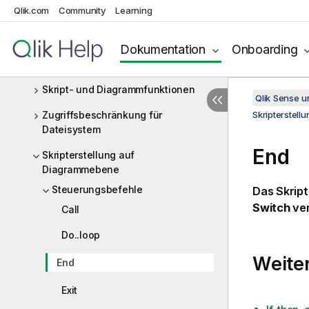
Qlik.com
Community
Learning
Formeln im Skript
Diagrammformeln
Dokumentation
Onboarding
Operatoren
Skript- und Diagrammfunktionen
Qlik Sense 
Zugriffsbeschränkung für
Skripterstel
Dateisystem
End
Skripterstellung auf
Diagrammebene
Steuerungsbefehle
Das Skrip
Switch
ve
Call
Do..loop
Weiter
End
Exit