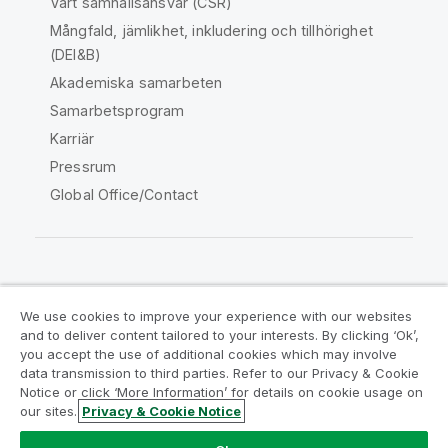
Vårt samhällsansvar (CSR)
Mångfald, jämlikhet, inkludering och tillhörighet
(DEI&B)
Akademiska samarbeten
Samarbetsprogram
Karriär
Pressrum
Global Office/Contact
Qlik Community
We use cookies to improve your experience with our websites
and to deliver content tailored to your interests. By clicking ‘Ok’,
Juridiska avtal
Produktvillkor
you accept the use of additional cookies which may involve
data transmission to third parties. Refer to our Privacy & Cookie
Legal Policies
Legal Policies
Notice or click ‘More Information’ for details on cookie usage on
Användningsvillkor
Varumärken
our sites.
Privacy & Cookie Notice
Do Not Share My Info