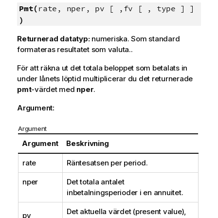
Pmt(
rate, nper, pv [ ,fv [ , type ] ]
)
Returnerad datatyp:
numeriska. Som standard
formateras resultatet som valuta..
För att räkna ut det totala beloppet som betalats in
under lånets löptid multiplicerar du det returnerade
pmt
-värdet med
nper
.
Argument:
Argument
Argument
Beskrivning
rate
Räntesatsen per period.
nper
Det totala antalet
inbetalningsperioder i en annuitet.
Det aktuella värdet (present value),
pv