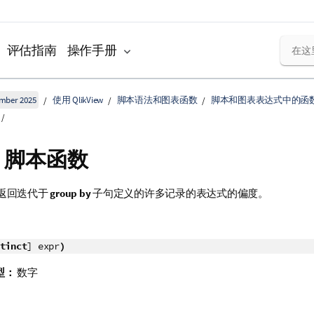
评估指南
操作手册
ember 2025
使用 QlikView
脚本语法和图表函数
脚本和图表表达式中的函
 - 脚本函数
返回迭代于
group by
子句定义的许多记录的表达式的偏度。
tinct
] expr
)
型：
数字