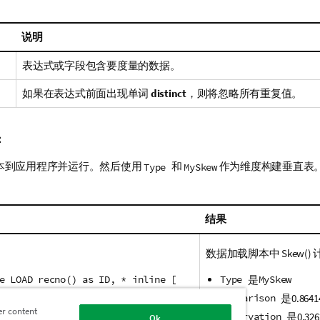
说明
表达式或字段包含要度量的数据。
如果在表达式前面出现单词
distinct
，则将忽略所有重复值。
：
本到应用程序并运行。然后使用
和
作为维度构建垂直表
Type
MySkew
结果
数据加载脚本中
Skew()
e LOAD recno() as ID, * inline [
Type
是
MySkew
Comparison
是
0.8641
on|Comparison
er content
Observation
是
0.326
Ok