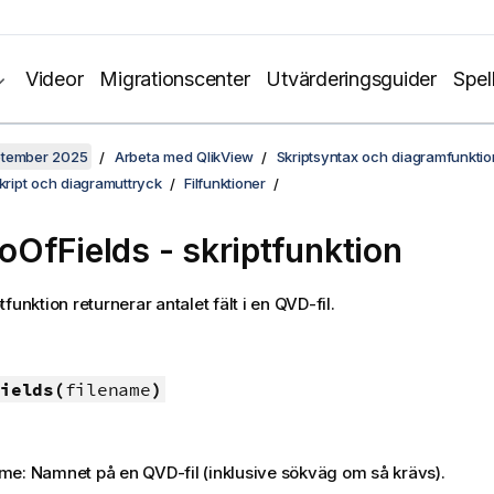
Videor
Migrationscenter
Utvärderingsguider
Spel
ptember 2025
Arbeta med QlikView
Skriptsyntax och diagramfunktio
skript och diagramuttryck
Filfunktioner
OfFields - skriptfunktion
funktion returnerar antalet fält i en
QVD
-fil.
ields(
filename
)
ame: Namnet på en
QVD
-fil (inklusive sökväg om så krävs).