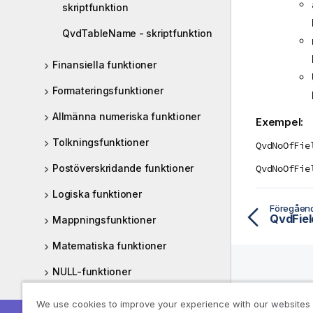
skriptfunktion
QvdTableName - skriptfunktion
Finansiella funktioner
Formateringsfunktioner
Allmänna numeriska funktioner
Exempel:
Tolkningsfunktioner
QvdNoOfFie
Postöverskridande funktioner
QvdNoOfFie
Logiska funktioner
Föregåen
QvdFiel
Mappningsfunktioner
Matematiska funktioner
NULL-funktioner
Hjälpre
Intervallfunktioner
We use cookies to improve your experience with our websites