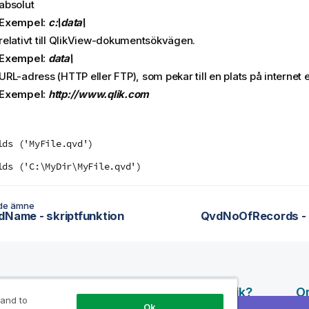
absolut
Exempel:
c:\data\
relativt till
QlikView
-dokumentsökvägen.
Exempel:
data\
URL-adress (
HTTP
eller
FTP
), som pekar till en plats på internet e
Exempel:
http://www.qlik.com
lds ('MyFile.qvd')
lds ('C:\MyDir\MyFile.qvd')
de ämne
dName - skriptfunktion
QvdNoOfRecords - s
surser
Produkter
Varför Qlik?
O
 and to
Ok