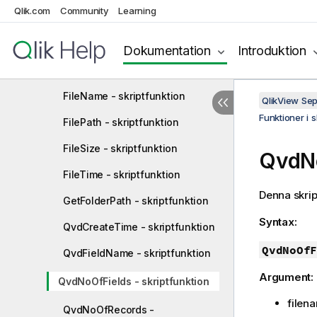
Qlik.com
Community
Learning
FileBaseName - skriptfunktion
FileDir - skriptfunktion
Dokumentation
Introduktion
FileExtension - skriptfunktion
FileName - skriptfunktion
QlikView Se
Funktioner i 
FilePath - skriptfunktion
FileSize - skriptfunktion
QvdNo
FileTime - skriptfunktion
Denna skript
GetFolderPath - skriptfunktion
Syntax:
QvdCreateTime - skriptfunktion
QvdNoOfF
QvdFieldName - skriptfunktion
Argument:
QvdNoOfFields - skriptfunktion
filen
QvdNoOfRecords -