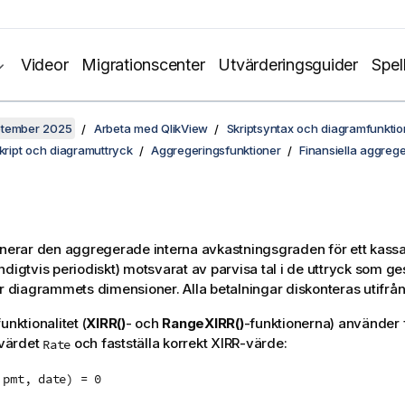
Videor
Migrationscenter
Utvärderingsguider
Spel
ptember 2025
Arbeta med QlikView
Skriptsyntax och diagramfunktio
skript och diagramuttryck
Aggregeringsfunktioner
Finansiella aggreg
nerar den aggregerade interna avkastningsgraden för ett kas
ndigtvis periodiskt) motsvarat av parvisa tal i de uttryck som g
er diagrammets dimensioner. Alla betalningar diskonteras utifrån
unktionalitet (
XIRR()
- och
RangeXIRR()
-funktionerna) använder 
 värdet
och fastställa korrekt XIRR-värde:
Rate
 pmt, date) = 0