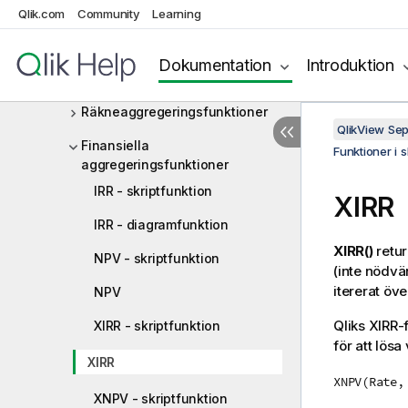
diagramuttryck
Qlik.com
Community
Learning
Aggregeringsfunktioner
Grundläggande
Dokumentation
Introduktion
aggregeringsfunktioner
Räkneaggregeringsfunktioner
QlikView Se
Finansiella
Funktioner i 
aggregeringsfunktioner
IRR - skriptfunktion
XIRR
IRR - diagramfunktion
XIRR()
retur
NPV - skriptfunktion
(inte nödvä
itererat öv
NPV
Qlik
s XIRR-f
XIRR - skriptfunktion
för att lösa
XIRR
XNPV(Rate,
XNPV - skriptfunktion