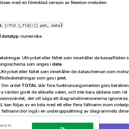
 löses med en förenklad version av Newton-metoden.
)
L
[<fld {,fld}>]] pmt, date
 datatyp:
numeriska
Betalningar. Uttrycket eller fältet som innehåller de kassaflöden
ningsschema som anges i
date
.
 Uttrycket eller fältet som innehåller de datascheman som mots
flödesbetalningar som ges i
pmt
.
: Om ordet
TOTAL
står före funktionsargumenten görs beräknin
ra värden givet de aktuella valen, och inte bara sådana som rör 
sionsvärdet, det vill säga att diagramdimensionerna ignorera
AL
kan följas av en lista med ett eller flera fältnamn inom vinkel
 fältnamn bör ingå i en underuppsättning av diagrammets dimen
iera aggregeringens omfattning
 and to
Ok