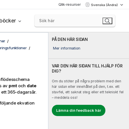
Qlik-resurser
Svenska (Ändra)
böcker
PÅ DEN HÄR SIDAN
ner
eringsfunktioner
Mer information
VAR DEN HÄR SIDAN TILL HJÄLP FÖR
DIG?
saflödesschema
Om du stöter på några problem med den
es av
pmt
och
date
här sidan eller innehållet på den, t.ex. ett
 ett 365-dagarsår.
stavfel, ett saknat steg eller ett tekniskt fel
– meddela oss!
följande ekvation
Lämna din feedback här