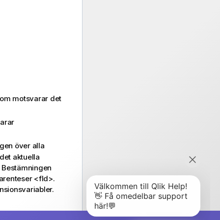
 som motsvarar det
varar
gen över alla
det aktuella
s. Bestämningen
parenteser
<fld>
.
sionsvariabler.