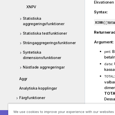
Ekvationen
XNPV
Syntax:
Statistiska
XIRR(
[
TOTA
aggregeringsfunktioner
Returnerad
Statistiska testfunktioner
Argument:
Strängaggregeringsfunktioner
: 
pmt
Syntetiska
betal
dimensionsfunktioner
:
date
Nästlade aggregeringar
kassa
TOTAL
Aggr
valba
dimen
Analytiska kopplingar
TOT
Färgfunktioner
Dessa
Defin
Villkorsfunktioner
We use cookies to improve your experience with our websites