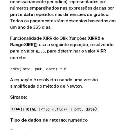
necessariamente periódica) representados por
números emparelhados nas expressões dadas por
pmt
e
date
repetidos nas dimensões de gráfico.
Todos os pagamentos têm descontos baseados em
um ano de 365 dias.
Funcionalidade XIRR do
Qlik
(funções
XIRR()
e
RangeXIRR()
) usa a seguinte equação, resolvendo
para o valor
, para determinar o valor XIRR
Rate
correto:
XNPV(Rate, pmt, date) = 0
A equação é resolvida usando uma versão
simplificada do método de Newton.
Sintaxe:
)
XIRR(
[
TOTAL
[<fld {,fld}>]] pmt, date
Tipo de dados de retorno:
numérico