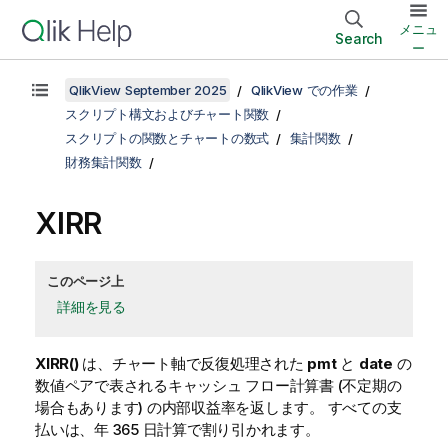
メニュ
Search
ー
QlikView September 2025
QlikView での作業
スクリプト構文およびチャート関数
スクリプトの関数とチャートの数式
集計関数
財務集計関数
XIRR
このページ上
詳細を見る
XIRR()
は、チャート軸で反復処理された
pmt
と
date
の
数値ペアで表されるキャッシュ フロー計算書 (不定期の
場合もあります) の内部収益率を返します。 すべての支
払いは、年 365 日計算で割り引かれます。