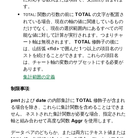
す。
: 関数の引数の前に
TOTAL
の文字が配置さ
TOTAL
れている場合、現在の軸の値に関連しているもの
だけでなく、現在の選択範囲内にあるすべての可
能な値に対して計算が実行されます。つまりチャ
ート軸は無視されます。
TOTAL
修飾子の後に
は、山括弧
<fld>
で囲んだ 1 つ以上の項目名のリ
ストを続けることができます。これらの項目名
は、チャート軸の変数のサブセットにする必要が
あります。
集計範囲の定義
制限事項:
pmt
および
date
の内部集計に
TOTAL
修飾子が含まれ
る場合を除き、これらに集計関数を含めることはできま
せん。 ネストされた集計関数が必要な場合、指定された
軸と組み合わせて高度な関数
Aggr
を使用します。
データ ペアのどちらか、または両方にテキスト値または