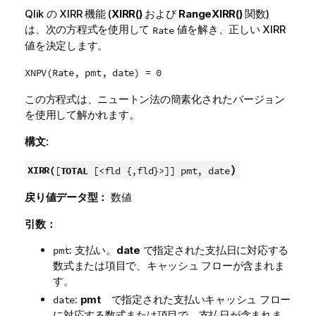
Qlik
の XIRR 機能 (
XIRR()
および
RangeXIRR()
関数)
は、次の方程式を使用して
値を解き、正しい XIRR
Rate
値を決定します。
XNPV(Rate, pmt, date) = 0
この方程式は、ニュートン法の簡素化されたバージョン
を使用して解かれます。
構文:
)
XIRR(
[
TOTAL
[<fld {,fld}>]] pmt, date
戻り値データ型：
数値
引数：
: 支払い。
date
で指定された支払日に対応する
pmt
数式または項目で、キャッシュ フローが含まれま
す。
:
pmt
で指定された支払いキャッシュ フロー
date
に対応する数式または項目で、支払日が含まれま