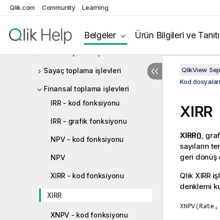
Qlik.com
Community
Learning
Kod dosyalarında ve grafik
ifadelerinde fonksiyonlar
Belgeler
Ürün Bilgileri ve Tanıt
Toplama işlevleri
Temel toplama işlevleri
QlikView Se
Sayaç toplama işlevleri
Kod dosyaları
Finansal toplama işlevleri
IRR - kod fonksiyonu
XIRR
IRR - grafik fonksiyonu
XIRR()
, gra
NPV - kod fonksiyonu
sayıların te
geri dönüş 
NPV
Qlik
XIRR işl
XIRR - kod fonksiyonu
denklemi k
XIRR
XNPV(Rate,
XNPV - kod fonksiyonu