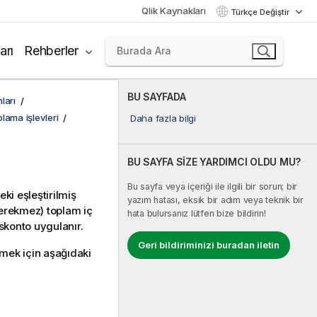
Qlik Kaynakları
Türkçe Değiştir
arı
Rehberler
BU SAYFADA
ları
plama işlevleri
Daha fazla bilgi
BU SAYFA SİZE YARDIMCI OLDU MU?
Bu sayfa veya içeriği ile ilgili bir sorun; bir
eki eşleştirilmiş
yazım hatası, eksik bir adım veya teknik bir
 gerekmez) toplam iç
hata bulursanız lütfen bize bildirin!
skonto uygulanır.
Geri bildiriminizi buradan iletin
emek için aşağıdaki