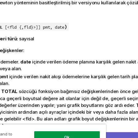
wton yönteminin basitleştirilmiş bir versiyonu kullanılarak çözül
:
)
L
[<fld {,fld}>]] pmt, date
eri türü:
sayısal
eğişkenler:
Ödemeler.
date
içinde verilen ödeme planına karşılık gelen nakit a
 veya alan.
pmt
içinde verilen nakit akışı ödemelerine karşılık gelen tarih pla
alan.
:
TOTAL
sözcüğü fonksiyon bağımsız değişkenlerinden önce ge
ca geçerli boyutsal değere ait olanlar için değil de, geçerli seç
değerler üzerinden yapılır; yani grafik boyutlarını göz ardı eder.
yicisinin ardından açılı ayraçlar içindeki bir veya daha fazla al
ste gelebilir
<fld>
. Bu alan adları grafik boyut değişkenlerinin bir 
dır.
ma kapsamını tanımlama
 and to
Ok