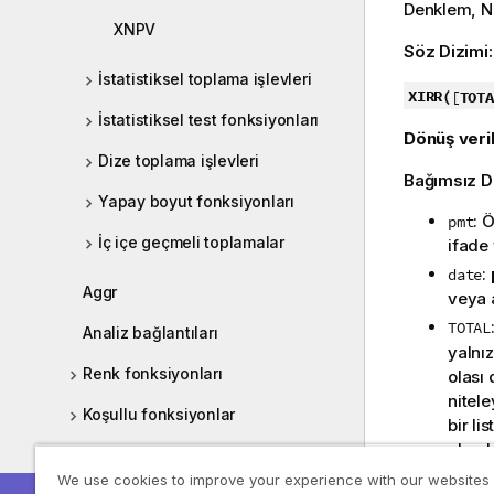
Denklem, Ne
XNPV
Söz Dizimi
İstatistiksel toplama işlevleri
XIRR(
[
TOTA
İstatistiksel test fonksiyonları
Dönüş veril
Dize toplama işlevleri
Bağımsız D
Yapay boyut fonksiyonları
: 
pmt
İç içe geçmeli toplamalar
ifade
:
date
Aggr
veya 
TOTAL
Analiz bağlantıları
yalnız
Renk fonksiyonları
olası 
nitele
Koşullu fonksiyonlar
bir li
olmalı
Sayaç işlevleri
Topla
We use cookies to improve your experience with our websites