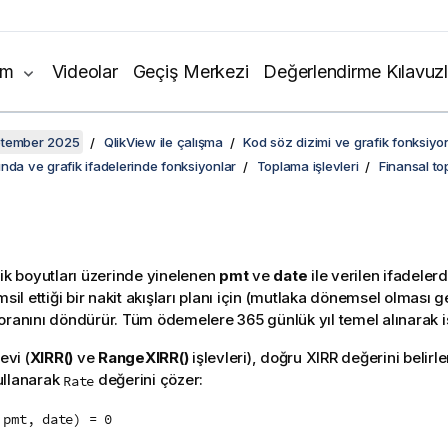
ım
Videolar
Geçiş Merkezi
Değerlendirme Kılavuzl
ptember 2025
QlikView ile çalışma
Kod söz dizimi ve grafik fonksiyon
nda ve grafik ifadelerinde fonksiyonlar
Toplama işlevleri
Finansal to
fik boyutları üzerinde yinelenen
pmt
ve
date
ile verilen ifadelerd
msil ettiği bir nakit akışları planı için (mutlaka dönemsel olması
oranını döndürür. Tüm ödemelere 365 günlük yıl temel alınarak i
evi (
XIRR()
ve
RangeXIRR()
işlevleri), doğru XIRR değerini belirl
ullanarak
değerini çözer:
Rate
 pmt, date) = 0