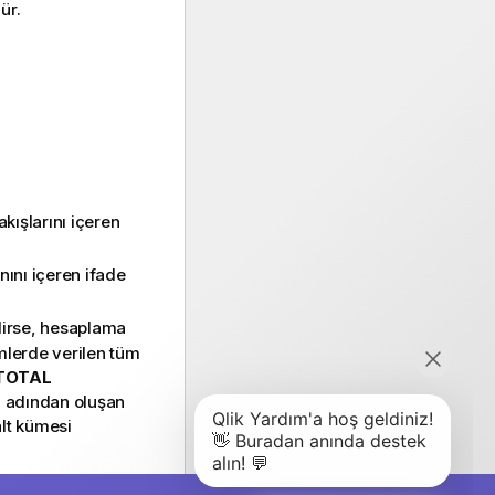
ür.
kışlarını içeren
nını içeren ifade
lirse, hesaplama
imlerde verilen tüm
TOTAL
an adından oluşan
alt kümesi