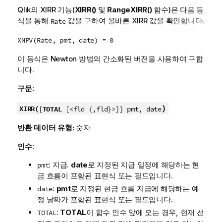
Qlik
의 XIRR 기능(
XIRR()
및
RangeXIRR()
함수)은 다음 등
식을 통해
값을 구하여 올바른 XIRR 값을 확인합니다.
Rate
XNPV(Rate, pmt, date) = 0
이 등식은 Newton 방법의 간소화된 버전을 사용하여 구합
니다.
구문:
)
XIRR(
[
TOTAL
[<fld {,fld}>]] pmt, date
반환 데이터 유형:
숫자
인수:
: 지급.
date
로 지정된 지급 일정에 해당하는 현
pmt
금 흐름이 포함된 표현식 또는 필드입니다.
:
pmt
로 지정된 현금 흐름 지급에 해당하는 예
date
정 날짜가 포함된 표현식 또는 필드입니다.
:
TOTAL
이 함수 인수 앞에 오는 경우, 현재 선
TOTAL