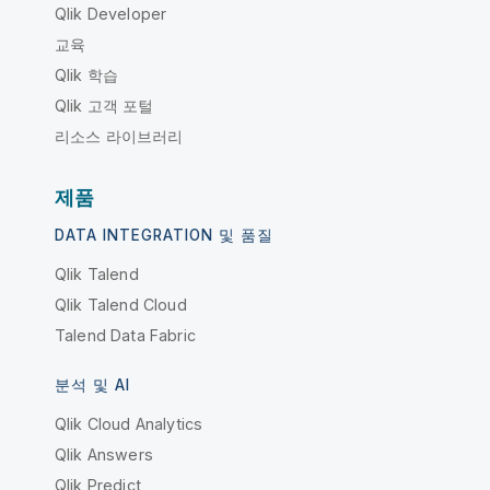
Qlik Developer
교육
Qlik 학습
Qlik 고객 포털
리소스 라이브러리
제품
DATA INTEGRATION 및 품질
Qlik Talend
Qlik Talend Cloud
Talend Data Fabric
분석 및 AI
Qlik Cloud Analytics
Qlik Answers
Qlik Predict