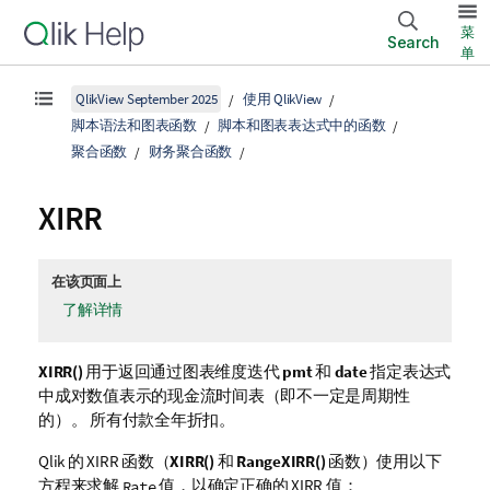
菜
Search
单
QlikView September 2025
使用 QlikView
脚本语法和图表函数
脚本和图表表达式中的函数
聚合函数
财务聚合函数
XIRR
在该页面上
了解详情
XIRR()
用于返回通过图表维度迭代
pmt
和
date
指定表达式
中成对数值表示的现金流时间表（即不一定是周期性
的）。 所有付款全年折扣。
Qlik
的 XIRR 函数（
XIRR()
和
RangeXIRR()
函数）使用以下
方程来求解
值，以确定正确的 XIRR 值：
Rate