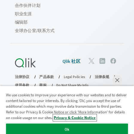
合作伙伴计划
职业生涯
编辑部
全球办公室/联系方式
Qlik 社区
法律协议
产品条款
Legal Policies
法律条规
使用条款
商标
Do Not Share My Info
版权所有 © 1993-2026 QlikTech International AB。保留所有权利。
We use cookies to improve your experience with our websites and to deliver
content tailored to your interests. By clicking ‘Ok’, you accept the use of
additional cookies which may involve data transmission to third parties.
Refer to our Privacy & Cookie Notice or click ‘More Information’ for details
加入分析现代化计划
on cookie usage on our sites.
Privacy & Cookie Notice
马上聊天
使用分析现代化计划实现现代化，同时不损害您宝贵的
Ok
QlikView 应用程序。
单击此处
了解更多信息或联系：