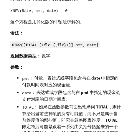
XNPV(Rate, pmt, date) = 0
这个方程是用简化版的牛顿法求解的。
语法：
)
XIRR(
[
TOTAL
[<fld {,fld}>]] pmt, date
返回数据类型：
数字
参数：
： 付款。表达式或字段包含与在
date
中指定的
pmt
付款时间表对应的现金流。
： 表达式或字段包含与在
pmt
中指定的现金流
date
支付对应的日期时间表。
： 如果在函数参数前面出现单词
TOTAL
，则计
TOTAL
算给出当前选择项的所有可能值，而不只是属于当
前维度值的那些值，即它会忽略图表维度。
TOTAL
限定符后可能紧跟着一系列由尖括号括起来的一个