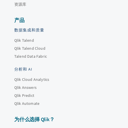
资源库
产品
数据集成和质量
Qlik Talend
Qlik Talend Cloud
Talend Data Fabric
分析和 AI
Qlik Cloud Analytics
Qlik Answers
Qlik Predict
Qlik Automate
为什么选择 Qlik？