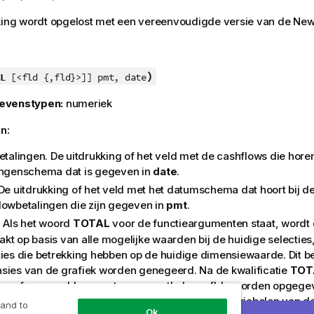
jking wordt opgelost met een vereenvoudigde versie van de Ne
)
L
[<fld {,fld}>]] pmt, date
evenstypen:
numeriek
n:
Betalingen. De uitdrukking of het veld met de cashflows die horen
ingenschema dat is gegeven in
date
.
 De uitdrukking of het veld met het datumschema dat hoort bij d
lowbetalingen die zijn gegeven in
pmt
.
: Als het woord
TOTAL
voor de functieargumenten staat, wordt
kt op basis van alle mogelijke waarden bij de huidige selecties,
ties die betrekking hebben op de huidige dimensiewaarde. Dit b
sies van de grafiek worden genegeerd. Na de kwalificatie
TOT
en of meer veldnamen tussen punthaken
<fld>
worden opgegev
amen moeten een subset zijn van de dimensievariabelen van de
 and to
Ok