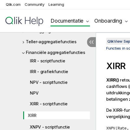
Qlik.com
Community
Learning
Functies in scripts en
grafiekuitdrukkingen
Documentatie
Onboarding
Aggregatiefuncties
Basisaggregatiefuncties
QlikView Se
Teller-aggregatiefuncties
Functies in s
Financiële aggregatiefuncties
IRR - scriptfunctie
XIRR
IRR - grafiekfunctie
XIRR()
retou
NPV - scriptfunctie
cashflows (
uitdrukkin
NPV
betalingen 
XIRR - scriptfunctie
De XIRR-fun
XIRR
vergelijkin
XNPV - scriptfunctie
XNPV(Rate,