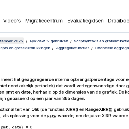
Video's
Migratiecentrum
Evaluatiegidsen
Draaibo
ptember 2025
QlikView 12 gebruiken
Scriptsyntaxis en grafiekfuncti
cripts en grafiekuitdrukkingen
Aggregatiefuncties
Financiële aggrega
rneert het geaggregeerde interne opbrengstpercentage voor 
niet noodzakelijk periodiek) dat wordt vertegenwoordigd door g
gen
pmt
en
date
, herhaald op de dimensies van de grafiek. De ko
zijn gebaseerd op een jaar van 365 dagen.
ctionaliteit van
Qlik
(de functies
XIRR()
en
RangeXIRR()
) gebrui
g, als oplossing voor de
-waarde, om de juiste XIRR-waarde 
Rate
 pmt, date) = 0