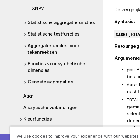
XNPV
De vergeli
Syntaxis:
Statistische aggregatiefuncties
XIRR(
Statistische testfuncties
[
TOTA
Aggregatiefuncties voor
Retourgeg
tekenreeksen
Argumente
Functies voor synthetische
: 
pmt
dimensies
betal
Geneste aggregaties
:
date
cashf
Aggr
TOTAL
gemaa
Analytische verbindingen
selec
Kleurfuncties
dimen
met e
Voorwaardenfuncties
veldn
We use cookies to improve your experience with our websites